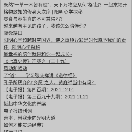
既然”一草一木皆有理”，天下万物应从何”格”起？一起來揭开
格物致知的修身大次序 | 阳明心学探秘
零食与养生真的不可兼得吗？
越来越有主见的孩子，我该怎么陪伴你？
虞舜耕田
阳明心学超越时空国界，使之重焕异彩是时代赋予我们的责
任 | 阳明心学探秘
最幸福的陪伴就是和你一起成长~
《七真史传》连载之（二十九）
风动和幡动
了“道”——学习张庆祥讲《道德经》
孔子所厌弃的“乡愿”之人，黄庭禅当中有吗？
【电子报】第四百期：2021.12.01
【电子报】第三百九十九期：2021.11.21
挺起中华文化的脊梁
电子报结刊词
善本，带我走向光明大道
如何才能贯通经典？