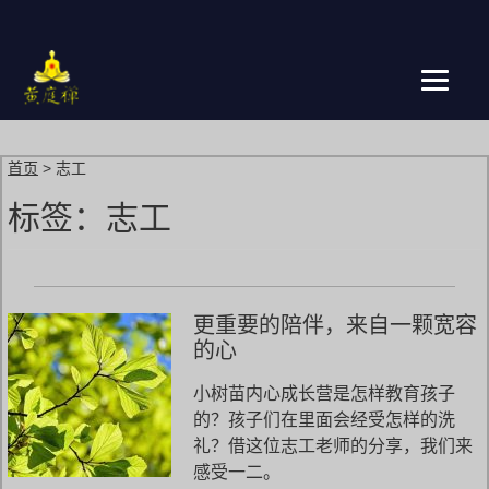
跳
转
到
主
页
首页
>
志工
标签：
志工
更重要的陪伴，来自一颗宽容
的心
小树苗内心成长营是怎样教育孩子
的？孩子们在里面会经受怎样的洗
礼？借这位志工老师的分享，我们来
感受一二。