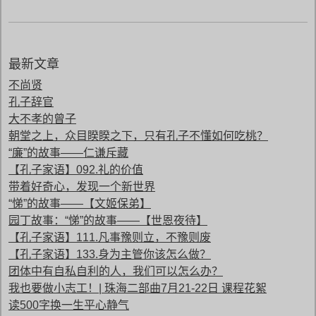
最新文章
不尚贤
孔子辞官
大不孝的曾子
朝堂之上，众目睽睽之下，只有孔子不懂如何吃桃？
“廉”的故事——仁谦斥藏
【孔子家语】092.礼的价值
带着好奇心，发现一个新世界
“悌”的故事——【文姬保弟】
园丁故事：“悌”的故事——【世恩夜待】
【孔子家语】111.凡事豫则立，不豫则废
【孔子家语】133.身为主管你该怎么做？
团体中有自私自利的人，我们可以怎么办？
我也要做小志工！| 珠海二部曲7月21-22日 课程花絮
读500字换一生平心静气