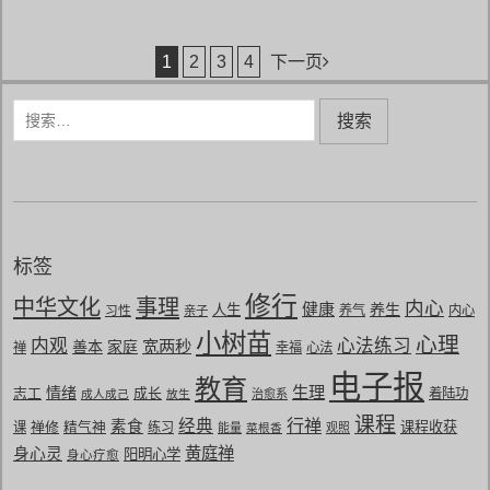
文章导航
1
2
3
4
下一页
搜
索
：
标签
修行
中华文化
事理
内心
健康
养生
人生
习性
养气
内心
亲子
小树苗
心理
内观
心法练习
宽两秒
善本
家庭
禅
幸福
心法
电子报
教育
生理
情绪
志工
成长
着陆功
成人成己
放生
治愈系
课程
行禅
经典
素食
禅修
精气神
课程收获
课
练习
能量
菜根香
观照
黄庭禅
身心灵
阳明心学
身心疗愈