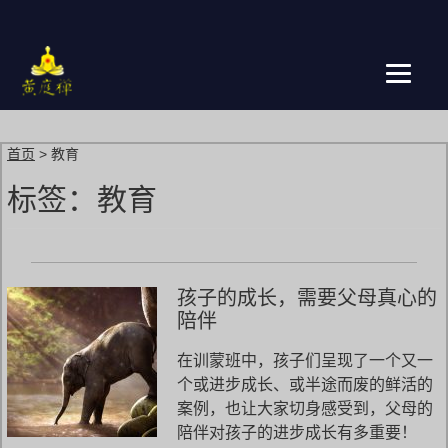
跳
转
到
主
页
首页
>
教育
标签：
教育
孩子的成长，需要父母真心的
陪伴
在训蒙班中，孩子们呈现了一个又一
个或进步成长、或半途而废的鲜活的
案例，也让大家切身感受到，父母的
陪伴对孩子的进步成长有多重要！