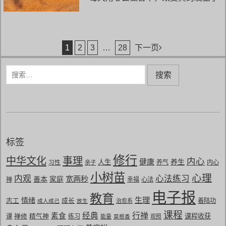
文章导航
1
2
3
…
28
下一页
搜
索
：
标签
修行
中华文化
事理
内心
健康
养生
人生
习性
养气
内心
亲子
小树苗
心理
内观
心法练习
宽两秒
善本
家庭
禅
幸福
心法
电子报
教育
生理
情绪
志工
成长
着陆功
成人成己
放生
治愈系
课程
行禅
经典
素食
禅修
精气神
课程收获
课
练习
能量
菜根香
观照