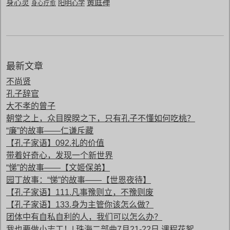
黄庭禅
身心灵
阳明心学
身心疗愈
最新文章
不尚贤
孔子辞官
大不孝的曾子
朝堂之上，众目睽睽之下，只有孔子不懂如何吃桃？
“廉”的故事——仁谦斥藏
【孔子家语】092.礼的价值
带着好奇心，发现一个新世界
“悌”的故事——【文姬保弟】
园丁故事：“悌”的故事——【世恩夜待】
【孔子家语】111.凡事豫则立，不豫则废
【孔子家语】133.身为主管你该怎么做？
团体中有自私自利的人，我们可以怎么办？
我也要做小志工！| 珠海二部曲7月21-22日 课程花絮