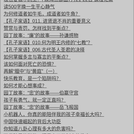
读500字换一生平心静气
为何修道者如牛毛，成道者如牛角？
【孔子家语】011. 进贤退不肖的重要意义
赞赏与责罚，怎样找到平衡点？
园丁故事：“廉”的故事——孙谦感物
【孔子家语】010.何为明王内修的“七教”？
【孔子家语】006.古代圣人圣君的决择
如何掌握多言与寡言的平衡点？
该如何面对死亡的恐惧？
再解“膻中”与“黄庭”（一）
快乐教育，是一个陷阱吗？
如何才能心想事成？
园丁故事：“忠”的故事——伯嬴守宫
孩子有勇气，就一定正直吗？
园丁故事：“忠”的故事——岳飞报国
小机器人，你真的能陪伴我的孩子幸福长大吗？
中国快速崛起的背后大功臣
你知道八卦心理有多大的危害吗？