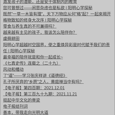
激发孩子的潜能，还是安于体制内的教育
您可曾想过——闲思杂虑也是私欲 | 阳明心学探秘
既然”一草一木皆有理”，天下万物应从何”格”起？一起來揭开
格物致知的修身大次序 | 阳明心学探秘
零食与养生真的不可兼得吗？
越来越有主见的孩子，我该怎么陪伴你？
虞舜耕田
阳明心学超越时空国界，使之重焕异彩是时代赋予我们的责
任 | 阳明心学探秘
最幸福的陪伴就是和你一起成长~
《七真史传》连载之（二十九）
风动和幡动
了“道”——学习张庆祥讲《道德经》
孔子所厌弃的“乡愿”之人，黄庭禅当中有吗？
【电子报】第四百期：2021.12.01
【电子报】第三百九十九期：2021.11.21
挺起中华文化的脊梁
电子报结刊词
善本，带我走向光明大道