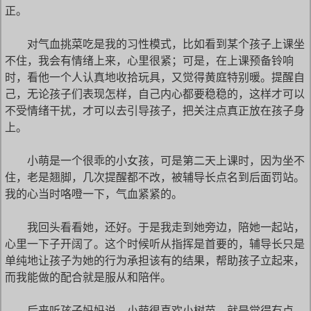
正。
对气血挑菜吃是我的习性模式，比如看到某个孩子上课坐
不住，我会有情绪上来，心里很紧；可是，在上课预备铃响
时，看他一个人认真地收拾玩具，又觉得黄庭特别暖。提醒自
己，无论孩子们表现怎样，自己内心都要稳稳的，这样才可以
不受情绪干扰，才可以去引导孩子，把关注点真正放在孩子身
上。
小萌是一个很乖的小女孩，可是第二天上课时，因为坐不
住，老是翘脚，几次提醒都不改，被辅导长点名到后面罚站。
我的心当时咯噔一下，气血紧紧的。
我回头看看她，还好。于是我走到她旁边，陪她一起站，
心里一下子开阔了。这个时候听从指挥是首要的，辅导长只是
单纯地让孩子为她的行为承担该有的结果，帮助孩子立起来，
而我能做的配合就是服从和陪伴。
后来听孩子妈妈说，小萌很喜欢小树苗，就是觉得有点