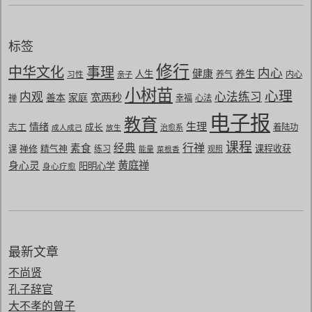
标签
修行
中华文化
事理
内心
健康
养生
人生
习性
养气
内心
亲子
小树苗
心理
内观
心法练习
宽两秒
善本
家庭
禅
幸福
心法
电子报
教育
生理
情绪
志工
成长
着陆功
成人成己
放生
治愈系
课程
行禅
经典
素食
禅修
精气神
课程收获
课
练习
能量
菜根香
观照
黄庭禅
身心灵
阳明心学
身心疗愈
最新文章
不尚贤
孔子辞官
大不孝的曾子