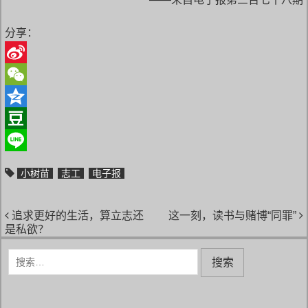
分享：
S
i
W
n
e
Q
a
C
z
D
W
h
o
o
L
小树苗
志工
电子报
e
a
n
u
i
i
t
e
b
n
文章导航
追求更好的生活，算立志还
这一刻，读书与赌博“同罪”
b
a
e
是私欲？
o
n
搜
索
：