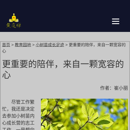
跳
转
到
主
页
首页
>
教育园地
>
小树苗成长足迹
>
更重要的陪伴，来自一颗宽容的
心
更重要的陪伴，来自一颗宽容的
心
作者：崔小丽
尽管工作繁
忙，我还是决定
去参加小树苗内
心成长营的志工
工作。一是想向