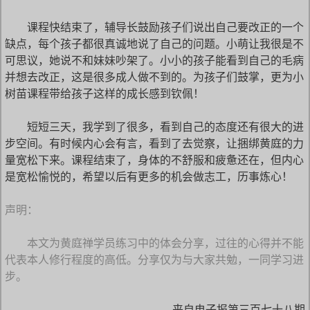
课程快结束了，辅导长鼓励孩子们说出自己要改正的一个
缺点，每个孩子都很真诚地说了自己的问题。小萌让我很是不
可思议，她说不和妹妹吵架了。小小的孩子能看到自己的毛病
并想去改正，这是很多成人做不到的。为孩子们鼓掌，更为小
树苗课程带给孩子这样的成长感到钦佩！
短短三天，我学到了很多，看到自己的态度还有很大的进
步空间。有时候内心会有言，看到了去觉察，让捆绑黄庭的力
量宽松下来。课程结束了，身体的不舒服和疲惫还在，但内心
是宽松愉悦的，希望以后有更多的机会做志工，历事炼心！
声明：
本文为黄庭禅学员练习中的体会分享，过往的心得并不能
代表本人修行程度的高低。分享仅为与大家共勉，一同学习进
步。
——来自电子报第三百七十八期