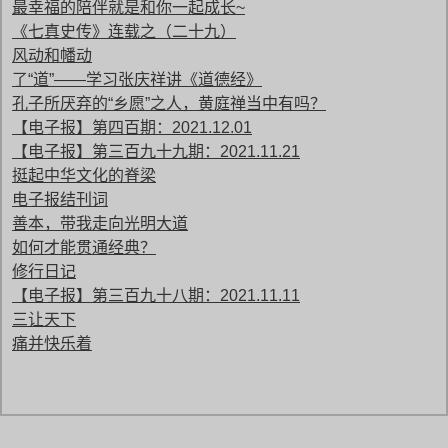
最幸福的陪伴就是和你一起成长~
《七真史传》连载之（二十九）
风动和幡动
了“道”——学习张庆祥讲《道德经》
孔子所厌弃的“乡愿”之人，黄庭禅当中有吗？
【电子报】第四百期：2021.12.01
【电子报】第三百九十九期：2021.11.21
挺起中华文化的脊梁
电子报结刊词
善本，带我走向光明大道
如何才能贯通经典？
修行日记
【电子报】第三百九十八期：2021.11.11
三让天下
痛并快乐着