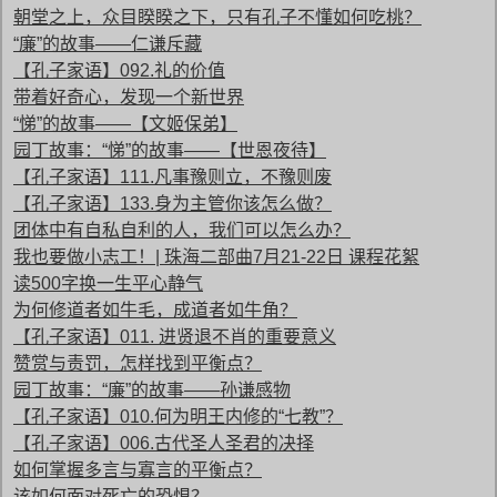
朝堂之上，众目睽睽之下，只有孔子不懂如何吃桃？
“廉”的故事——仁谦斥藏
【孔子家语】092.礼的价值
带着好奇心，发现一个新世界
“悌”的故事——【文姬保弟】
园丁故事：“悌”的故事——【世恩夜待】
【孔子家语】111.凡事豫则立，不豫则废
【孔子家语】133.身为主管你该怎么做？
团体中有自私自利的人，我们可以怎么办？
我也要做小志工！| 珠海二部曲7月21-22日 课程花絮
读500字换一生平心静气
为何修道者如牛毛，成道者如牛角？
【孔子家语】011. 进贤退不肖的重要意义
赞赏与责罚，怎样找到平衡点？
园丁故事：“廉”的故事——孙谦感物
【孔子家语】010.何为明王内修的“七教”？
【孔子家语】006.古代圣人圣君的决择
如何掌握多言与寡言的平衡点？
该如何面对死亡的恐惧？