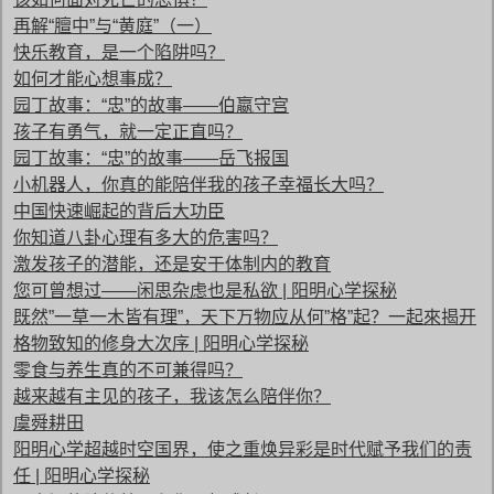
再解“膻中”与“黄庭”（一）
快乐教育，是一个陷阱吗？
如何才能心想事成？
园丁故事：“忠”的故事——伯嬴守宫
孩子有勇气，就一定正直吗？
园丁故事：“忠”的故事——岳飞报国
小机器人，你真的能陪伴我的孩子幸福长大吗？
中国快速崛起的背后大功臣
你知道八卦心理有多大的危害吗？
激发孩子的潜能，还是安于体制内的教育
您可曾想过——闲思杂虑也是私欲 | 阳明心学探秘
既然”一草一木皆有理”，天下万物应从何”格”起？一起來揭开
格物致知的修身大次序 | 阳明心学探秘
零食与养生真的不可兼得吗？
越来越有主见的孩子，我该怎么陪伴你？
虞舜耕田
阳明心学超越时空国界，使之重焕异彩是时代赋予我们的责
任 | 阳明心学探秘