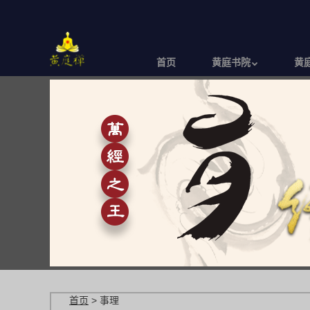
跳
转
到
主
首页
黄庭书院
黄
跳转到内容
菜单
页
首页
>
事理