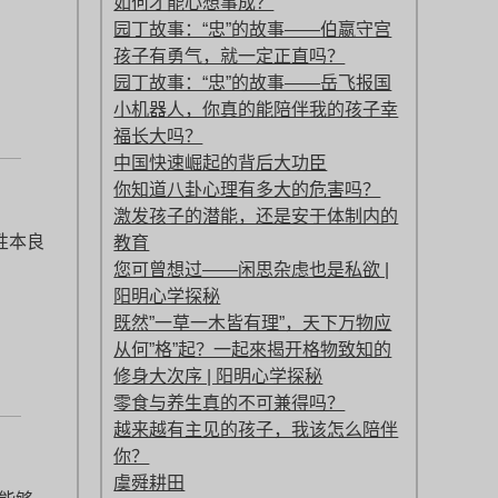
如何才能心想事成？
园丁故事：“忠”的故事——伯嬴守宫
孩子有勇气，就一定正直吗？
园丁故事：“忠”的故事——岳飞报国
小机器人，你真的能陪伴我的孩子幸
福长大吗？
中国快速崛起的背后大功臣
你知道八卦心理有多大的危害吗？
激发孩子的潜能，还是安于体制内的
性本良
教育
您可曾想过——闲思杂虑也是私欲 |
阳明心学探秘
既然”一草一木皆有理”，天下万物应
从何”格”起？一起來揭开格物致知的
修身大次序 | 阳明心学探秘
零食与养生真的不可兼得吗？
越来越有主见的孩子，我该怎么陪伴
你？
虞舜耕田