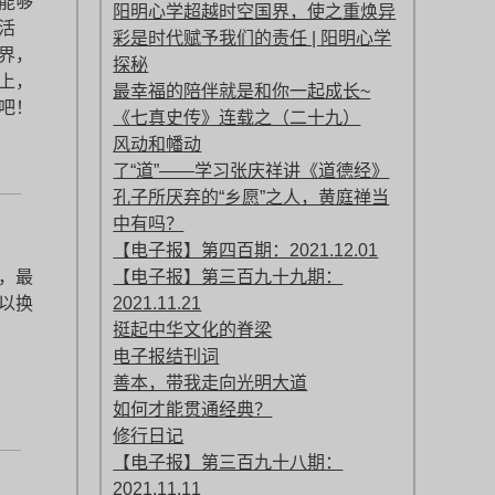
能够
阳明心学超越时空国界，使之重焕异
活
彩是时代赋予我们的责任 | 阳明心学
界，
探秘
上，
最幸福的陪伴就是和你一起成长~
吧！
《七真史传》连载之（二十九）
风动和幡动
了“道”——学习张庆祥讲《道德经》
孔子所厌弃的“乡愿”之人，黄庭禅当
中有吗？
【电子报】第四百期：2021.12.01
【电子报】第三百九十九期：
，最
2021.11.21
以换
挺起中华文化的脊梁
电子报结刊词
善本，带我走向光明大道
如何才能贯通经典？
修行日记
【电子报】第三百九十八期：
2021.11.11