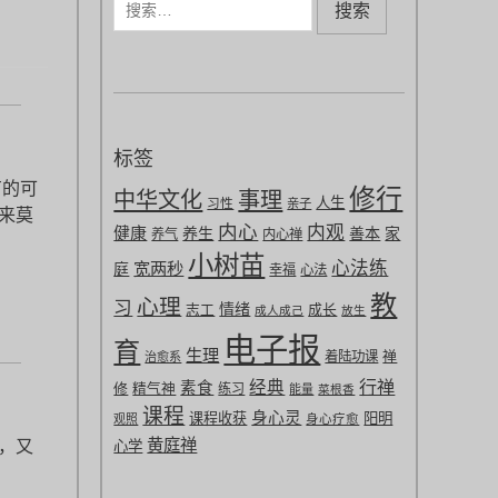
索
：
标签
有的可
修行
中华文化
事理
人生
习性
亲子
来莫
内心
内观
健康
养生
善本
家
养气
内心禅
小树苗
心法练
宽两秒
庭
幸福
心法
教
心理
习
情绪
志工
成长
成人成己
放生
电子报
育
生理
禅
着陆功课
治愈系
行禅
经典
素食
修
精气神
练习
能量
菜根香
课程
身心灵
课程收获
阳明
观照
身心疗愈
黄庭禅
，又
心学