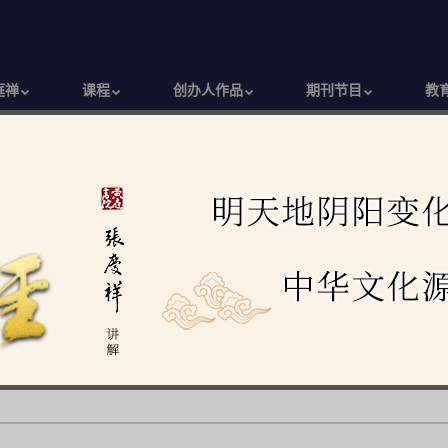
庭禅
课程
创办人作品
期刊节目
教