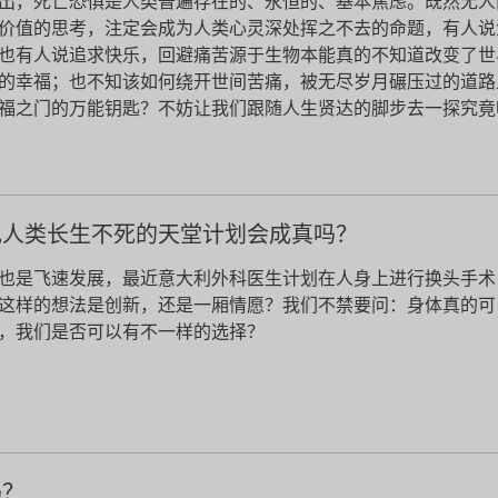
出，死亡恐惧是人类普遍存在的、永恒的、基本焦虑。既然无人
价值的思考，注定会成为人类心灵深处挥之不去的命题，有人说
也有人说追求快乐，回避痛苦源于生物本能真的不知道改变了世
的幸福；也不知该如何绕开世间苦痛，被无尽岁月碾压过的道路
福之门的万能钥匙？不妨让我们跟随人生贤达的脚步去一探究竟
现人类长生不死的天堂计划会成真吗？
也是飞速发展，最近意大利外科医生计划在人身上进行换头手术
这样的想法是创新，还是一厢情愿？我们不禁要问：身体真的可
，我们是否可以有不一样的选择？
吗？