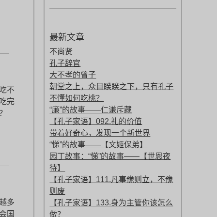
最新文章
不尚贤
孔子辞官
大不孝的曾子
朝堂之上，众目睽睽之下，只有孔子
吃不
不懂如何吃桃？
吃完
“廉”的故事——仁谦斥藏
？
【孔子家语】092.礼的价值
带着好奇心，发现一个新世界
“悌”的故事——【文姬保弟】
园丁故事：“悌”的故事——【世恩夜
待】
【孔子家语】111.凡事豫则立，不豫
则废
越多
【孔子家语】133.身为主管你该怎么
会国
做？