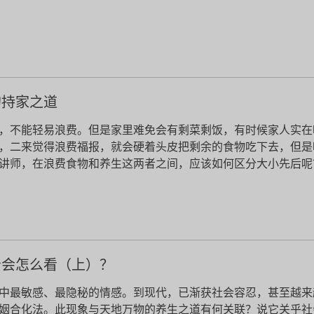
的持家之道
，不能轻易浪费。但是家里难免会有剩菜剩饭，有时候家人实在
，二来觉得浪费福报，就会硬着头皮把剩余的食物吃下去，但是
讲师，在浪费食物和养生这两者之间，应该如何区分大小先后呢
贤会怎么看（上）？
中最敏感、最隐秘的情感。到现代，已渐获社会容忍，甚至越来
姻合化法。此现象与天地万物的养生之道有何关联？说它关乎社