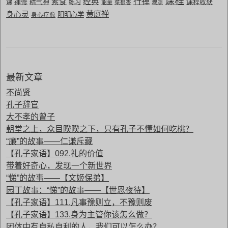
课程
行禅
经典
素食
禅修
精气神
课程收获
课
练习
能量
菜根香
观照
黄庭禅
身心灵
阳明心学
身心疗愈
最新文章
不尚贤
孔子辞官
大不孝的曾子
朝堂之上，众目睽睽之下，只有孔子不懂如何吃桃？
“廉”的故事——仁谦斥藏
【孔子家语】092.礼的价值
带着好奇心，发现一个新世界
“悌”的故事——【文姬保弟】
园丁故事：“悌”的故事——【世恩夜待】
【孔子家语】111.凡事豫则立，不豫则废
【孔子家语】133.身为主管你该怎么做？
团体中有自私自利的人，我们可以怎么办？