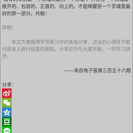
敞开的、包容的、正直的、向上的，才能唤醒另一个灵魂里最
好的那一部分。共勉！
声明：
本文为黄庭禅学员练习中的体会分享，过往的心得并不能
代表本人修行程度的高低。分享仅为与大家共勉，一同学习进
步。
——来自电子报第三百五十六期
分享：
S
i
W
n
e
Q
a
C
z
D