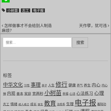
W
h
o
o
L
小树苗
志工
电子报
e
a
n
u
i
i
t
e
b
n
文章导航
怎样做事才不会给别人制造
天作孽，犹可违
b
a
e
麻烦？
o
n
搜
索
：
标签
修行
中华文化
事理
内心
健康
养生
人生
习性
养气
内心
亲子
小树苗
心理
内观
心法练习
宽两秒
善本
家庭
禅
幸福
心法
电子报
教育
生理
情绪
志工
成长
着陆功
成人成己
放生
治愈系