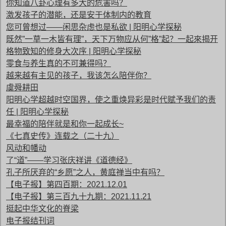
你知道八卦心理有多大的危害吗？
激发孩子的潜能，还是安于体制内的教育
您可曾想过——闲思杂虑也是私欲 | 阳明心学探秘
既然”一草一木皆有理”，天下万物应从何”格”起？一起來揭开
格物致知的修身大次序 | 阳明心学探秘
零食与养生真的不可兼得吗？
越来越有主见的孩子，我该怎么陪伴你？
虞舜耕田
阳明心学超越时空国界，使之重焕异彩是时代赋予我们的责
任 | 阳明心学探秘
最幸福的陪伴就是和你一起成长~
《七真史传》连载之（二十九）
风动和幡动
了“道”——学习张庆祥讲《道德经》
孔子所厌弃的“乡愿”之人，黄庭禅当中有吗？
【电子报】第四百期：2021.12.01
【电子报】第三百九十九期：2021.11.21
挺起中华文化的脊梁
电子报结刊词