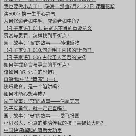
我也要做小志工！| 珠海二部曲7月21-22日 课程花絮
读500字换一生平心静气
为何修道者如牛毛，成道者如牛角？
【孔子家语】011. 进贤退不肖的重要意义
赞赏与责罚，怎样找到平衡点？
园丁故事：“廉”的故事——孙谦感物
【孔子家语】010.何为明王内修的“七教”？
【孔子家语】006.古代圣人圣君的决择
如何掌握多言与寡言的平衡点？
该如何面对死亡的恐惧？
再解“膻中”与“黄庭”（一）
快乐教育，是一个陷阱吗？
如何才能心想事成？
园丁故事：“忠”的故事——伯嬴守宫
孩子有勇气，就一定正直吗？
园丁故事：“忠”的故事——岳飞报国
小机器人，你真的能陪伴我的孩子幸福长大吗？
中国快速崛起的背后大功臣