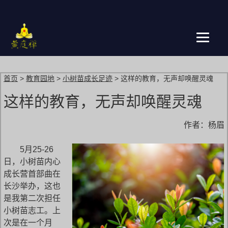
跳
转
到
主
页
首页
>
教育园地
>
小树苗成长足迹
>
这样的教育，无声却唤醒灵魂
这样的教育，无声却唤醒灵魂
作者：杨眉
5
月25-26
日，小树苗内心
成长营首部曲在
长沙举办，这也
是我第二次担任
小树苗志工。上
次是在一个月