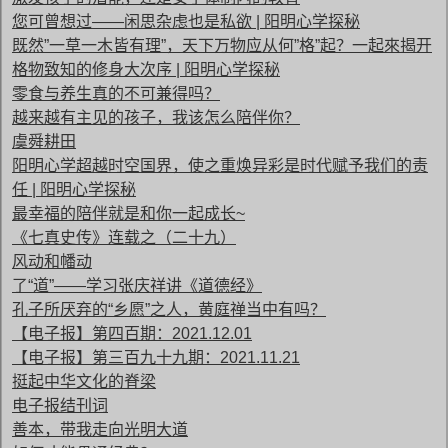
您可曾想过——闲思杂虑也是私欲 | 阳明心学探秘
既然”一草一木皆有理”，天下万物应从何”格”起？一起來揭开
格物致知的修身大次序 | 阳明心学探秘
零食与养生真的不可兼得吗？
越来越有主见的孩子，我该怎么陪伴你？
虞舜耕田
阳明心学超越时空国界，使之重焕异彩是时代赋予我们的责
任 | 阳明心学探秘
最幸福的陪伴就是和你一起成长~
《七真史传》连载之（二十九）
风动和幡动
了“道”——学习张庆祥讲《道德经》
孔子所厌弃的“乡愿”之人，黄庭禅当中有吗？
【电子报】第四百期：2021.12.01
【电子报】第三百九十九期：2021.11.21
挺起中华文化的脊梁
电子报结刊词
善本，带我走向光明大道